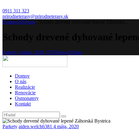
0911 311 323
prirodneterasy@prirodneterasy.sk
Domov
All Posts
...
Schody drevené dyhované lepené Záhorská...
Schody drevené dyhované lepen
Parkety
4 mája, 2020
1570
Views
0
Likes
Domov
O nás
Realizácie
Renovácie
Osmonatery
Kontakt
Parkety
aiden.welch6381
4 mája, 2020