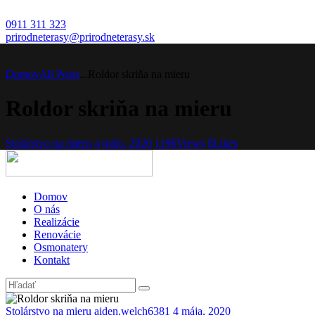
0911 311 323
prirodneterasy@prirodneterasy.sk
Domov
All Posts
...
Roldor skriňa na mieru
Roldor skriňa na mieru
Stolárstvo na mieru
4 mája, 2020
1196
Views
0
Likes
Domov
O nás
Realizácie
Renovácie
Osmonatery
Kontakt
Stolárstvo na mieru
aiden.welch6381
4 mája, 2020