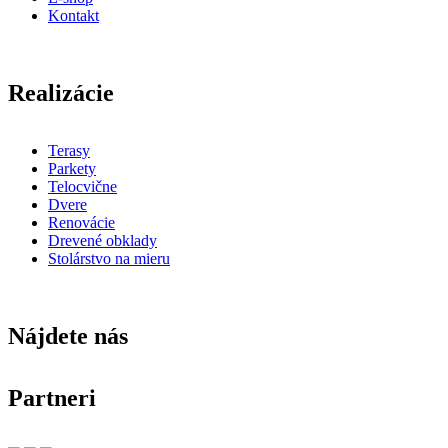
Kontakt
Realizácie
Terasy
Parkety
Telocvične
Dvere
Renovácie
Drevené obklady
Stolárstvo na mieru
Nájdete nás
Partneri