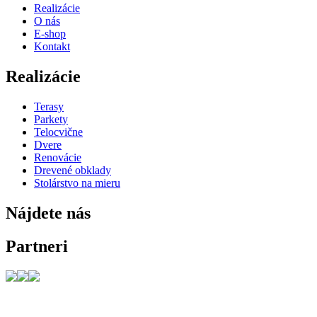
Realizácie
O nás
E-shop
Kontakt
Realizácie
Terasy
Parkety
Telocvične
Dvere
Renovácie
Drevené obklady
Stolárstvo na mieru
Nájdete nás
Partneri