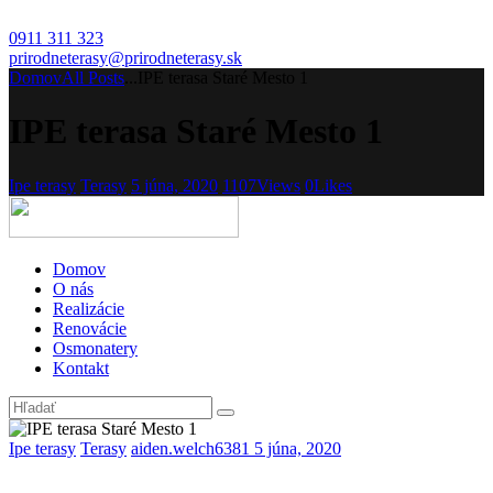
0911 311 323
prirodneterasy@prirodneterasy.sk
Domov
All Posts
...
IPE terasa Staré Mesto 1
IPE terasa Staré Mesto 1
Ipe terasy
Terasy
5 júna, 2020
1107
Views
0
Likes
Domov
O nás
Realizácie
Renovácie
Osmonatery
Kontakt
Ipe terasy
Terasy
aiden.welch6381
5 júna, 2020