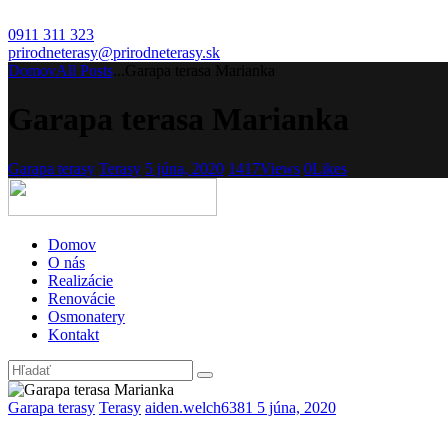
0911 311 323
prirodneterasy@prirodneterasy.sk
Domov
All Posts
...
Garapa terasa Marianka
Garapa terasa Marianka
Garapa terasy
Terasy
5 júna, 2020
1417
Views
0
Likes
Domov
O nás
Realizácie
Renovácie
Osmonatery
Kontakt
Garapa terasy
Terasy
aiden.welch6381
5 júna, 2020