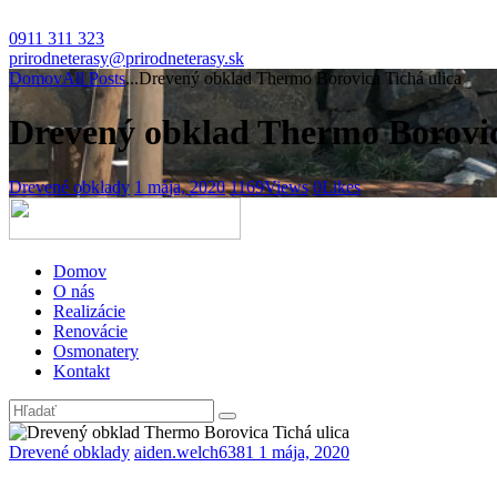
0911 311 323
prirodneterasy@prirodneterasy.sk
Domov
All Posts
...
Drevený obklad Thermo Borovica Tichá ulica
Drevený obklad Thermo Borovic
Drevené obklady
1 mája, 2020
1169
Views
0
Likes
Domov
O nás
Realizácie
Renovácie
Osmonatery
Kontakt
Drevené obklady
aiden.welch6381
1 mája, 2020