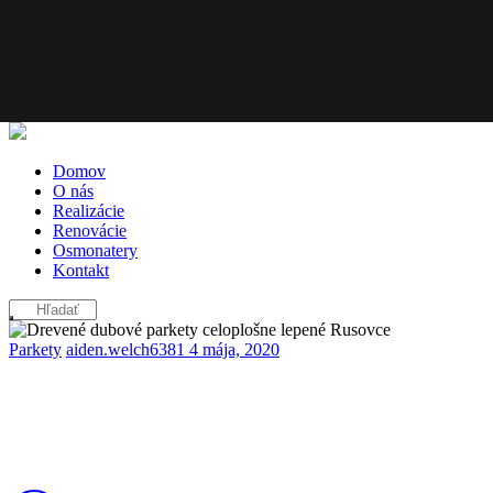
Domov
O nás
Realizácie
Renovácie
Osmonatery
Kontakt
Parkety
aiden.welch6381
4 mája, 2020