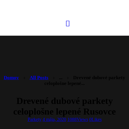
Domov
All Posts
...
Drevené dubové parkety
celoplošne lepené...
Drevené dubové parkety
celoplošne lepené Rusovce
Parkety
4 mája, 2020
1088
Views
0
Likes