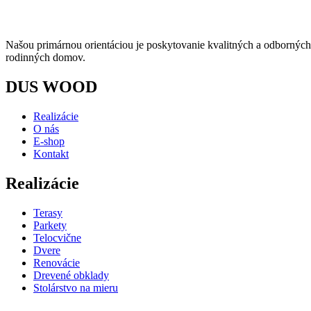
Našou primárnou orientáciou je poskytovanie kvalitných a odborných s
rodinných domov.
DUS WOOD
Realizácie
O nás
E-shop
Kontakt
Realizácie
Terasy
Parkety
Telocvične
Dvere
Renovácie
Drevené obklady
Stolárstvo na mieru