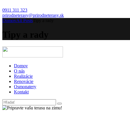
0911 311 323
prirodneterasy@prirodneterasy.sk
Domov
All Posts
Tipy a rady
Tipy a rady
Domov
O nás
Realizácie
Renovácie
Osmonatery
Kontakt