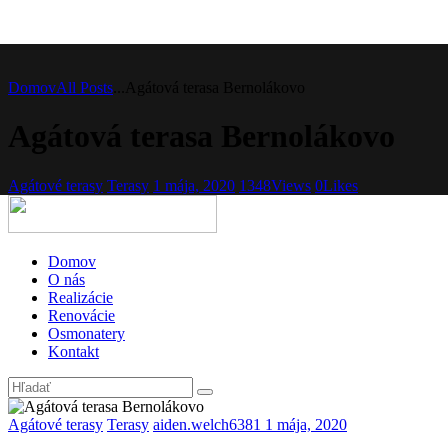
Domov
All Posts
...
Agátová terasa Bernolákovo
Agátová terasa Bernolákovo
Agátové terasy
Terasy
1 mája, 2020
1348
Views
0
Likes
Domov
O nás
Realizácie
Renovácie
Osmonatery
Kontakt
Agátové terasy
Terasy
aiden.welch6381
1 mája, 2020