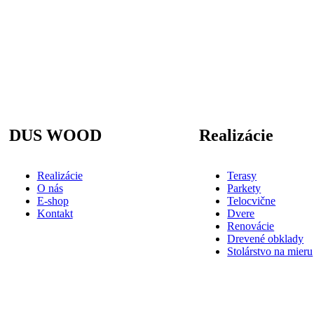
DUS WOOD
Realizácie
Realizácie
Terasy
O nás
Parkety
E-shop
Telocvične
Kontakt
Dvere
Renovácie
Drevené obklady
Stolárstvo na mieru